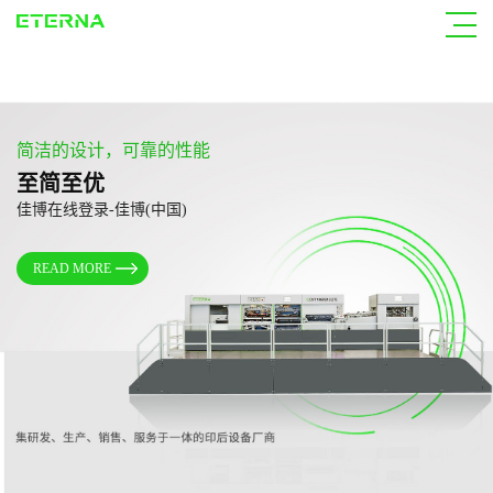
佳博在线登录
简洁的设计，可靠的性能
至简至优
佳博在线登录-佳博(中国)
READ MORE