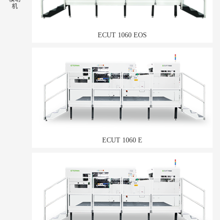
机
ECUT 1060 EOS
ECUT 1060 E