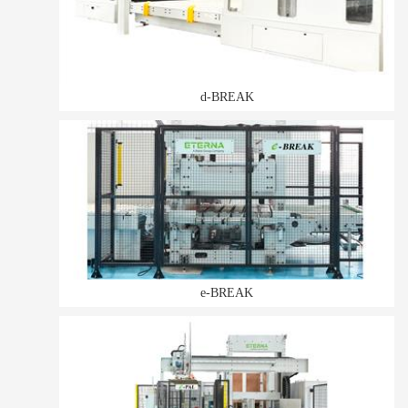
d-BREAK
e-BREAK