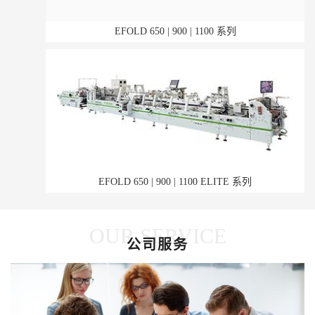
EFOLD 650 | 900 | 1100 系列
EFOLD 650 | 900 | 1100 ELITE 系列
OUR SERVICE
公司服务