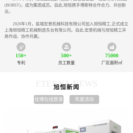
(BOBST)，成为集团成员。自此,旭恒携手博斯特合作合力、共创新
业。
2020年1月，盐城宏景机械科技有限公司加入旭恒精工,正式成立
上海旭恒精工机械制造东台有限公司。自此,宏景机械与旭恒精工并
肩作战、协作共赢。
150+
500+
75000
专利
员工数量
厂区面积㎡
ETERNA NEWS
旭恒新闻
佳博在线登录
年度活动