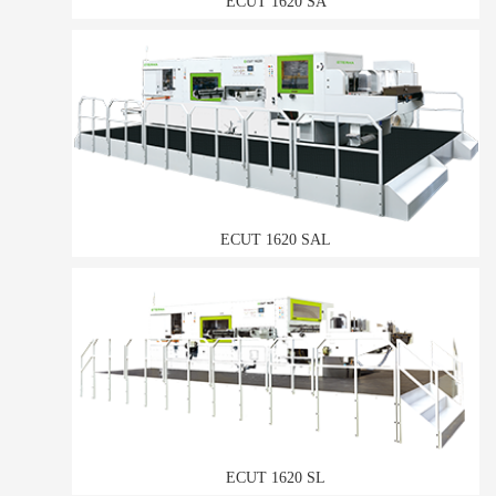
ECUT 1620 SA
ECUT 1620 SAL
ECUT 1620 SL