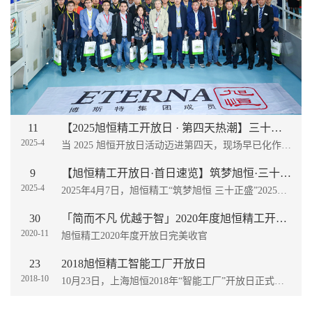
11
【2025旭恒精工开放日 · 第四天热潮】三十正盛绽光芒，热度爆棚燃不停！
2025-4
当 2025 旭恒开放日活动迈进第四天，现场早已化作一片激情澎湃的行业海洋，热烈氛围愈发浓烈，如同一把熊熊烈火，持续点燃着包装印刷领域的创新与合作热情。这场汇聚行业精英、前沿技术与设备的盛会，正以势不可挡的热度，为参与者们呈上一场又一场精彩绝伦的体验，让每一位亲临现场的嘉宾都深切感受到旭恒三十载风华正茂的磅礴力量
9
【旭恒精工开放日·首日速览】筑梦旭恒·三十正盛
2025-4
2025年4月7日，旭恒精工“筑梦旭恒 三十正盛”2025年度开放日重磅开场，吸引印刷行业众多精英、合作伙伴齐聚一堂，共襄盛举。活动现场气氛热烈非凡，旭恒精工代表满怀热忱地向莅临的领导、嘉宾以及长期支持的赞助商们致以最诚挚的欢迎与感谢，拉开了这场年度盛会的精彩序幕。
30
「简而不凡 优越于智」2020年度旭恒精工开放日
2020-11
旭恒精工2020年度开放日完美收官
23
2018旭恒精工智能工厂开放日
2018-10
10月23日，上海旭恒2018年“智能工厂”开放日正式拉开帷幕！活动现场汇集了国内外400余名嘉宾共同领略旭恒“魔盒魅力”。