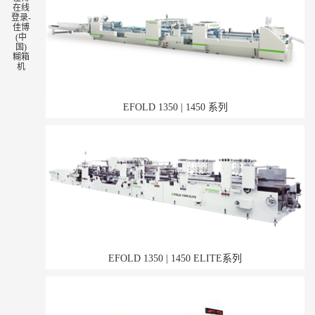
在线
登录-
佳博
(中
国)
糊箱
机
EFOLD 1350 | 1450 系列
EFOLD 1350 | 1450 ELITE系列